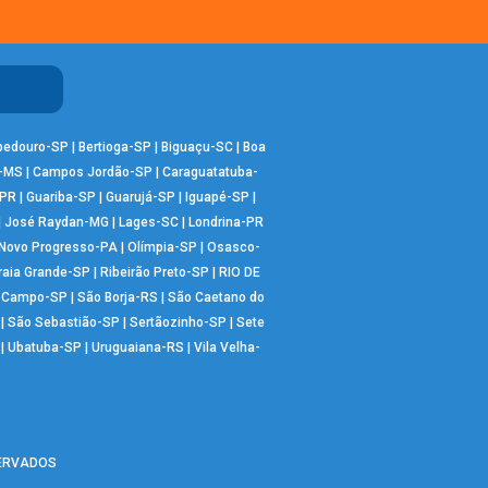
bedouro-SP
|
Bertioga-SP
|
Biguaçu-SC
|
Boa
-MS
|
Campos Jordão-SP
|
Caraguatatuba-
-PR
|
Guariba-SP
|
Guarujá-SP
|
Iguapé-SP
|
|
José Raydan-MG
|
Lages-SC
|
Londrina-PR
Novo Progresso-PA
|
Olímpia-SP
|
Osasco-
raia Grande-SP
|
Ribeirão Preto-SP
|
RIO DE
o Campo-SP
|
São Borja-RS
|
São Caetano do
|
São Sebastião-SP
|
Sertãozinho-SP
|
Sete
|
Ubatuba-SP
|
Uruguaiana-RS
|
Vila Velha-
SERVADOS