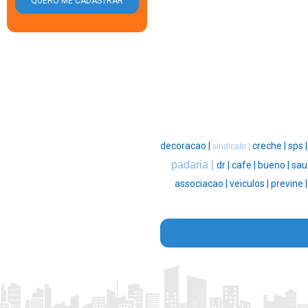
decoracao |
creche |
sps 
sindicato |
padaria |
dr |
cafe |
bueno |
sau
associacao |
veiculos |
previne 