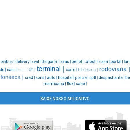
|
onibus |
delivery |
civil |
drogaria |
|
cras |
betiol |
tatooh |
casa |
portal |
lan
terminal |
rodoviaria 
dt |
de |
caes |
carro |
biblioteca |
som |
fonseca |
|
cred |
sons |
auto |
hospital |
policia |
cpfl |
despachante |
be
marmoaria |
flox |
saae |
BAIXE NOSSO APLICATIVO