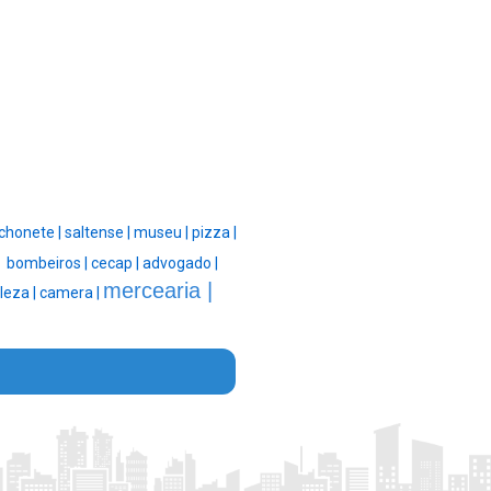
chonete |
saltense |
museu |
pizza |
|
bombeiros |
cecap |
advogado |
mercearia |
leza |
camera |