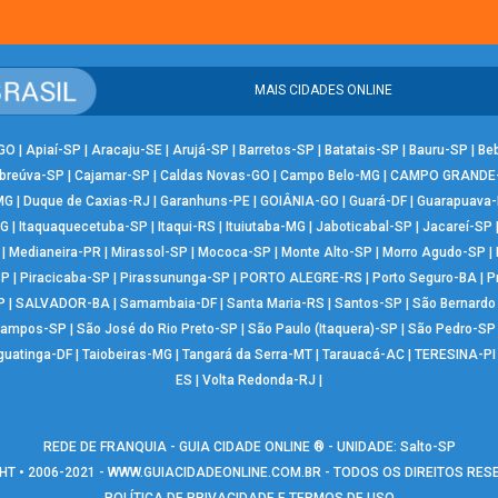
MAIS CIDADES ONLINE
-GO
|
Apiaí-SP
|
Aracaju-SE
|
Arujá-SP
|
Barretos-SP
|
Batatais-SP
|
Bauru-SP
|
Be
breúva-SP
|
Cajamar-SP
|
Caldas Novas-GO
|
Campo Belo-MG
|
CAMPO GRANDE
MG
|
Duque de Caxias-RJ
|
Garanhuns-PE
|
GOIÂNIA-GO
|
Guará-DF
|
Guarapuava
MG
|
Itaquaquecetuba-SP
|
Itaqui-RS
|
Ituiutaba-MG
|
Jaboticabal-SP
|
Jacareí-SP
|
Medianeira-PR
|
Mirassol-SP
|
Mococa-SP
|
Monte Alto-SP
|
Morro Agudo-SP
|
SP
|
Piracicaba-SP
|
Pirassununga-SP
|
PORTO ALEGRE-RS
|
Porto Seguro-BA
|
P
P
|
SALVADOR-BA
|
Samambaia-DF
|
Santa Maria-RS
|
Santos-SP
|
São Bernard
Campos-SP
|
São José do Rio Preto-SP
|
São Paulo (Itaquera)-SP
|
São Pedro-SP
guatinga-DF
|
Taiobeiras-MG
|
Tangará da Serra-MT
|
Tarauacá-AC
|
TERESINA-PI
ES
|
Volta Redonda-RJ
|
REDE DE FRANQUIA - GUIA CIDADE ONLINE ® - UNIDADE: Salto-SP
T • 2006-2021 -
WWW.GUIACIDADEONLINE.COM.BR
- TODOS OS DIREITOS RE
POLÍTICA DE PRIVACIDADE E TERMOS DE USO