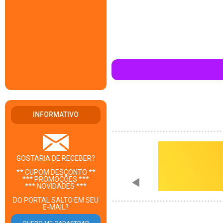
INFORMATIVO
GOSTARIA DE RECEBER?
** CUPOM DESCONTO **
*** PROMOÇÕES ***
*** NOVIDADES ***
DO PORTAL SALTO EM SEU
E-MAIL?