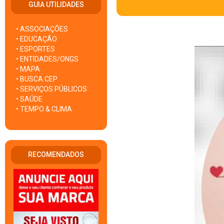
GUIA UTILIDADES
• ASSOCIAÇÕES
• EDUCAÇÃO
• ESPORTES
• ENTIDADES/ONGS
• MAPA
• BUSCA CEP
• SERVIÇOS PÚBLICOS
• SAÚDE
• TEMPO & CLIMA
RECOMENDADOS