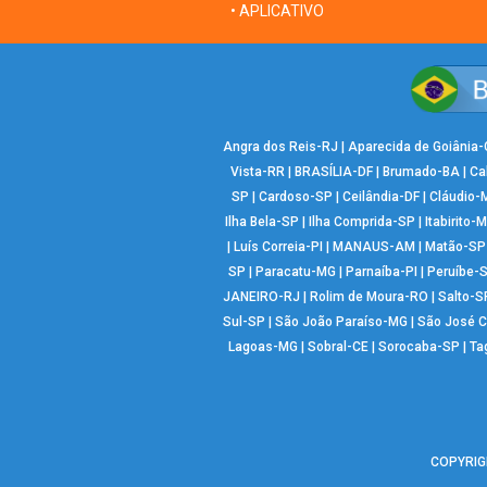
• APLICATIVO
Angra dos Reis-RJ
|
Aparecida de Goiânia
Vista-RR
|
BRASÍLIA-DF
|
Brumado-BA
|
Ca
SP
|
Cardoso-SP
|
Ceilândia-DF
|
Cláudio-
Ilha Bela-SP
|
Ilha Comprida-SP
|
Itabirito-
|
Luís Correia-PI
|
MANAUS-AM
|
Matão-SP
SP
|
Paracatu-MG
|
Parnaíba-PI
|
Peruíbe-
JANEIRO-RJ
|
Rolim de Moura-RO
|
Salto-S
Sul-SP
|
São João Paraíso-MG
|
São José 
Lagoas-MG
|
Sobral-CE
|
Sorocaba-SP
|
Ta
COPYRIGH