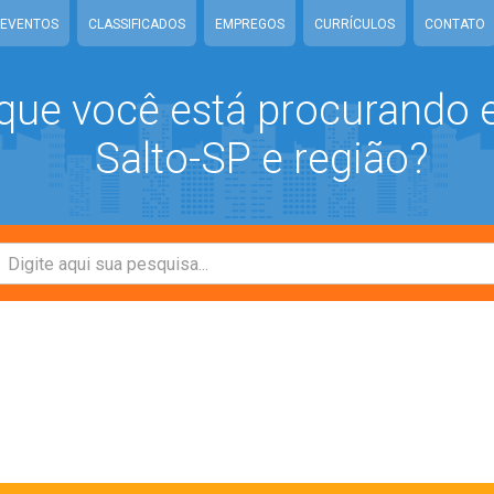
EVENTOS
CLASSIFICADOS
EMPREGOS
CURRÍCULOS
CONTATO
que você está procurando
Salto-SP e região?