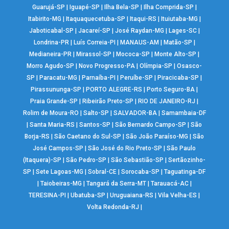
Guarujá-SP
|
Iguapé-SP
|
Ilha Bela-SP
|
Ilha Comprida-SP
|
Itabirito-MG
|
Itaquaquecetuba-SP
|
Itaqui-RS
|
Ituiutaba-MG
|
Jaboticabal-SP
|
Jacareí-SP
|
José Raydan-MG
|
Lages-SC
|
Londrina-PR
|
Luís Correia-PI
|
MANAUS-AM
|
Matão-SP
|
Medianeira-PR
|
Mirassol-SP
|
Mococa-SP
|
Monte Alto-SP
|
Morro Agudo-SP
|
Novo Progresso-PA
|
Olímpia-SP
|
Osasco-
SP
|
Paracatu-MG
|
Parnaíba-PI
|
Peruíbe-SP
|
Piracicaba-SP
|
Pirassununga-SP
|
PORTO ALEGRE-RS
|
Porto Seguro-BA
|
Praia Grande-SP
|
Ribeirão Preto-SP
|
RIO DE JANEIRO-RJ
|
Rolim de Moura-RO
|
Salto-SP
|
SALVADOR-BA
|
Samambaia-DF
|
Santa Maria-RS
|
Santos-SP
|
São Bernardo Campo-SP
|
São
Borja-RS
|
São Caetano do Sul-SP
|
São João Paraíso-MG
|
São
José Campos-SP
|
São José do Rio Preto-SP
|
São Paulo
(Itaquera)-SP
|
São Pedro-SP
|
São Sebastião-SP
|
Sertãozinho-
SP
|
Sete Lagoas-MG
|
Sobral-CE
|
Sorocaba-SP
|
Taguatinga-DF
|
Taiobeiras-MG
|
Tangará da Serra-MT
|
Tarauacá-AC
|
TERESINA-PI
|
Ubatuba-SP
|
Uruguaiana-RS
|
Vila Velha-ES
|
Volta Redonda-RJ
|