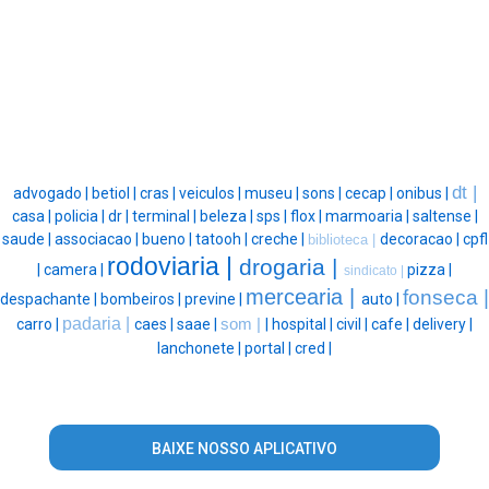
dt |
advogado |
betiol |
cras |
veiculos |
museu |
sons |
cecap |
onibus |
casa |
policia |
dr |
terminal |
beleza |
sps |
flox |
marmoaria |
saltense |
saude |
associacao |
bueno |
tatooh |
creche |
decoracao |
cpfl
biblioteca |
rodoviaria |
drogaria |
|
camera |
pizza |
sindicato |
mercearia |
fonseca |
despachante |
bombeiros |
previne |
auto |
padaria |
carro |
caes |
saae |
som |
|
hospital |
civil |
cafe |
delivery |
lanchonete |
portal |
cred |
BAIXE NOSSO APLICATIVO