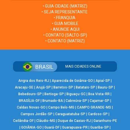
• GUIA CIDADE (MATRIZ)
• SEJA REPRESENTANTE
• FRANQUIA
• GUIA MOBILE
• ANUNCIE AQUI
• CONTATO (SALTO-SP)
• CONTATO (MATRIZ)
MAIS CIDADES ONLINE
Angra dos Reis-RJ
|
Aparecida de Goiânia-GO
|
Apiaí-SP
|
Aracaju-SE
|
Arujá-SP
|
Barretos-SP
|
Batatais-SP
|
Bauru-SP
|
Bebedouro-SP
|
Bertioga-SP
|
Biguaçu-SC
|
Boa Vista-RR
|
BRASÍLIA-DF
|
Brumado-BA
|
Cabreúva-SP
|
Cajamar-SP
|
Caldas Novas-GO
|
Campo Belo-MG
|
CAMPO GRANDE-MS
|
Campos Jordão-SP
|
Caraguatatuba-SP
|
Cardoso-SP
|
Ceilândia-DF
|
Cláudio-MG
|
Duque de Caxias-RJ
|
Garanhuns-PE
|
GOIÂNIA-GO
|
Guará-DF
|
Guarapuava-PR
|
Guariba-SP
|