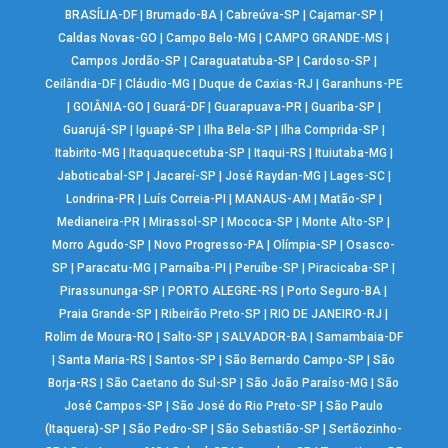
BRASÍLIA-DF
|
Brumado-BA
|
Cabreúva-SP
|
Cajamar-SP
|
Caldas Novas-GO
|
Campo Belo-MG
|
CAMPO GRANDE-MS
|
Campos Jordão-SP
|
Caraguatatuba-SP
|
Cardoso-SP
|
Ceilândia-DF
|
Cláudio-MG
|
Duque de Caxias-RJ
|
Garanhuns-PE
|
GOIÂNIA-GO
|
Guará-DF
|
Guarapuava-PR
|
Guariba-SP
|
Guarujá-SP
|
Iguapé-SP
|
Ilha Bela-SP
|
Ilha Comprida-SP
|
Itabirito-MG
|
Itaquaquecetuba-SP
|
Itaqui-RS
|
Ituiutaba-MG
|
Jaboticabal-SP
|
Jacareí-SP
|
José Raydan-MG
|
Lages-SC
|
Londrina-PR
|
Luís Correia-PI
|
MANAUS-AM
|
Matão-SP
|
Medianeira-PR
|
Mirassol-SP
|
Mococa-SP
|
Monte Alto-SP
|
Morro Agudo-SP
|
Novo Progresso-PA
|
Olímpia-SP
|
Osasco-
SP
|
Paracatu-MG
|
Parnaíba-PI
|
Peruíbe-SP
|
Piracicaba-SP
|
Pirassununga-SP
|
PORTO ALEGRE-RS
|
Porto Seguro-BA
|
Praia Grande-SP
|
Ribeirão Preto-SP
|
RIO DE JANEIRO-RJ
|
Rolim de Moura-RO
|
Salto-SP
|
SALVADOR-BA
|
Samambaia-DF
|
Santa Maria-RS
|
Santos-SP
|
São Bernardo Campo-SP
|
São
Borja-RS
|
São Caetano do Sul-SP
|
São João Paraíso-MG
|
São
José Campos-SP
|
São José do Rio Preto-SP
|
São Paulo
(Itaquera)-SP
|
São Pedro-SP
|
São Sebastião-SP
|
Sertãozinho-