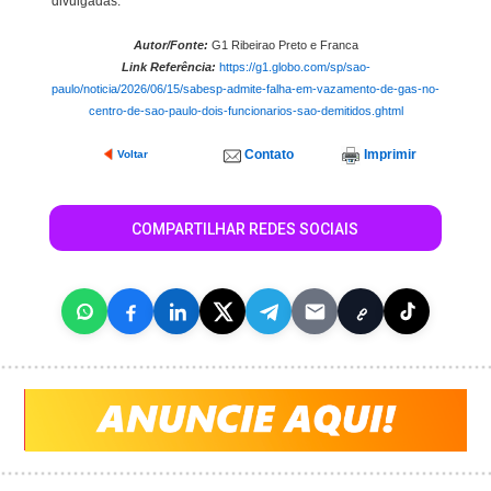
divulgadas.
Autor/Fonte:
G1 Ribeirao Preto e Franca
Link Referência:
https://g1.globo.com/sp/sao-
paulo/noticia/2026/06/15/sabesp-admite-falha-em-vazamento-de-gas-no-
centro-de-sao-paulo-dois-funcionarios-sao-demitidos.ghtml
Contato
Imprimir
Voltar
COMPARTILHAR REDES SOCIAIS