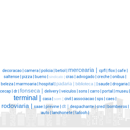
mercearia |
decoracao |
camera |
policia |
betiol |
cpfl |
flox |
cafe |
saltense |
pizza |
bueno |
cras |
advogado |
creche |
onibus |
sindicato |
padaria |
beleza |
marmoaria |
hospital |
biblioteca |
|
saude |
drogaria |
fonseca |
cecap |
dr |
delivery |
veiculos |
sons |
carro |
portal |
museu |
terminal |
casa |
civil |
associacao |
sps |
caes |
som |
rodoviaria |
dt |
saae |
previne |
despachante |
cred |
bombeiros |
auto |
lanchonete |
tatooh |