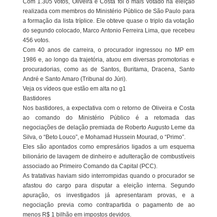
Com 1.305 votos, Oliveira e Costa foi o mais votado na eleição
realizada com membros do Ministério Público de São Paulo para
a formação da lista tríplice. Ele obteve quase o triplo da votação
do segundo colocado, Marco Antonio Ferreira Lima, que recebeu
456 votos.
Com 40 anos de carreira, o procurador ingressou no MP em
1986 e, ao longo da trajetória, atuou em diversas promotorias e
procuradorias, como as de Santos, Buritama, Dracena, Santo
André e Santo Amaro (Tribunal do Júri).
Veja os vídeos que estão em alta no g1
Bastidores
Nos bastidores, a expectativa com o retorno de Oliveira e Costa
ao comando do Ministério Público é a retomada das
negociações de delação premiada de Roberto Augusto Leme da
Silva, o “Beto Louco”, e Mohamad Hussein Mourad, o “Primo”.
Eles são apontados como empresários ligados a um esquema
bilionário de lavagem de dinheiro e adulteração de combustíveis
associado ao Primeiro Comando da Capital (PCC).
As tratativas haviam sido interrompidas quando o procurador se
afastou do cargo para disputar a eleição interna. Segundo
apuração, os investigados já apresentaram provas, e a
negociação previa como contrapartida o pagamento de ao
menos R$ 1 bilhão em impostos devidos.