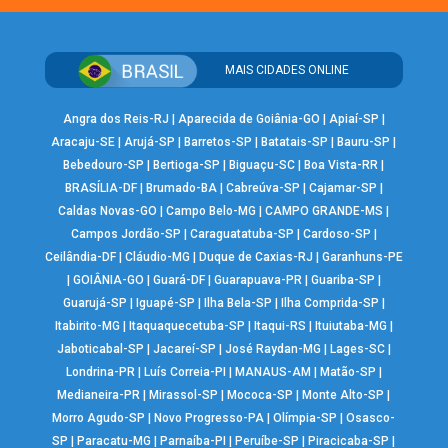
MAIS CIDADES ONLINE
Angra dos Reis-RJ
|
Aparecida de Goiânia-GO
|
Apiaí-SP
|
Aracaju-SE
|
Arujá-SP
|
Barretos-SP
|
Batatais-SP
|
Bauru-SP
|
Bebedouro-SP
|
Bertioga-SP
|
Biguaçu-SC
|
Boa Vista-RR
|
BRASÍLIA-DF
|
Brumado-BA
|
Cabreúva-SP
|
Cajamar-SP
|
Caldas Novas-GO
|
Campo Belo-MG
|
CAMPO GRANDE-MS
|
Campos Jordão-SP
|
Caraguatatuba-SP
|
Cardoso-SP
|
Ceilândia-DF
|
Cláudio-MG
|
Duque de Caxias-RJ
|
Garanhuns-PE
|
GOIÂNIA-GO
|
Guará-DF
|
Guarapuava-PR
|
Guariba-SP
|
Guarujá-SP
|
Iguapé-SP
|
Ilha Bela-SP
|
Ilha Comprida-SP
|
Itabirito-MG
|
Itaquaquecetuba-SP
|
Itaqui-RS
|
Ituiutaba-MG
|
Jaboticabal-SP
|
Jacareí-SP
|
José Raydan-MG
|
Lages-SC
|
Londrina-PR
|
Luís Correia-PI
|
MANAUS-AM
|
Matão-SP
|
Medianeira-PR
|
Mirassol-SP
|
Mococa-SP
|
Monte Alto-SP
|
Morro Agudo-SP
|
Novo Progresso-PA
|
Olímpia-SP
|
Osasco-
SP
|
Paracatu-MG
|
Parnaíba-PI
|
Peruíbe-SP
|
Piracicaba-SP
|