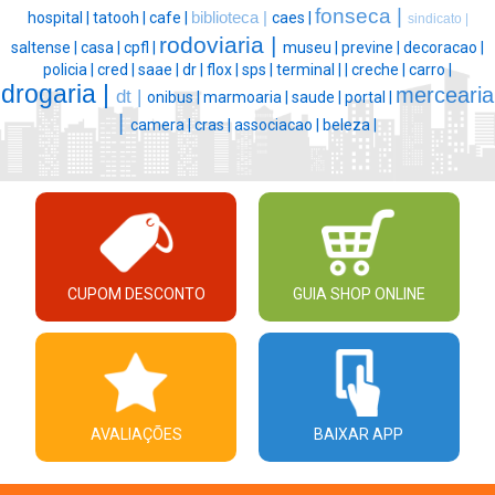
fonseca |
hospital |
tatooh |
cafe |
biblioteca |
caes |
sindicato |
rodoviaria |
saltense |
casa |
cpfl |
museu |
previne |
decoracao |
policia |
cred |
saae |
dr |
flox |
sps |
terminal |
|
creche |
carro |
drogaria |
mercearia
dt |
onibus |
marmoaria |
saude |
portal |
|
camera |
cras |
associacao |
beleza |
CUPOM DESCONTO
GUIA SHOP ONLINE
AVALIAÇÕES
BAIXAR APP