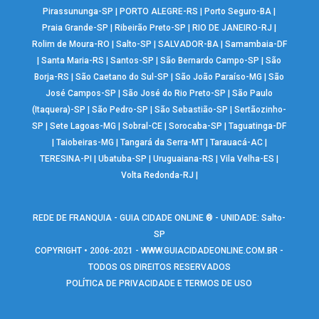
Pirassununga-SP
|
PORTO ALEGRE-RS
|
Porto Seguro-BA
|
Praia Grande-SP
|
Ribeirão Preto-SP
|
RIO DE JANEIRO-RJ
|
Rolim de Moura-RO
|
Salto-SP
|
SALVADOR-BA
|
Samambaia-DF
|
Santa Maria-RS
|
Santos-SP
|
São Bernardo Campo-SP
|
São
Borja-RS
|
São Caetano do Sul-SP
|
São João Paraíso-MG
|
São
José Campos-SP
|
São José do Rio Preto-SP
|
São Paulo
(Itaquera)-SP
|
São Pedro-SP
|
São Sebastião-SP
|
Sertãozinho-
SP
|
Sete Lagoas-MG
|
Sobral-CE
|
Sorocaba-SP
|
Taguatinga-DF
|
Taiobeiras-MG
|
Tangará da Serra-MT
|
Tarauacá-AC
|
TERESINA-PI
|
Ubatuba-SP
|
Uruguaiana-RS
|
Vila Velha-ES
|
Volta Redonda-RJ
|
REDE DE FRANQUIA - GUIA CIDADE ONLINE ® - UNIDADE: Salto-
SP
COPYRIGHT • 2006-2021 -
WWW.GUIACIDADEONLINE.COM.BR
-
TODOS OS DIREITOS RESERVADOS
POLÍTICA DE PRIVACIDADE E TERMOS DE USO