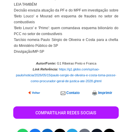
LEIA TAMBÉM
Decisão esvazia atuação da PF e do MPF em investigação sobre
'Beto Louco' e Mourad em esquema de fraudes no setor de
combustíveis
'Beto Louco' e 'Primo': quem comandava esquema bilionário do
PCC no setor de combustíveis
Tarcísio nomeia Paulo Sérgio de Oliveira e Costa para a chefia
do Ministério Público de SP
Divulgação/MP-SP
Autor/Fonte:
G1 Ribeirao Preto e Franca
Link Referência:
https://g1.globo.com/sp/sao-
paulo/noticia/2026/05/15/paulo-sergio-de-oliveira-e-costa-toma-posse-
como-procurador-geral-de-justica-ate-2028.ghtml
Contato
Imprimir
Voltar
COMPARTILHAR REDES SOCIAIS