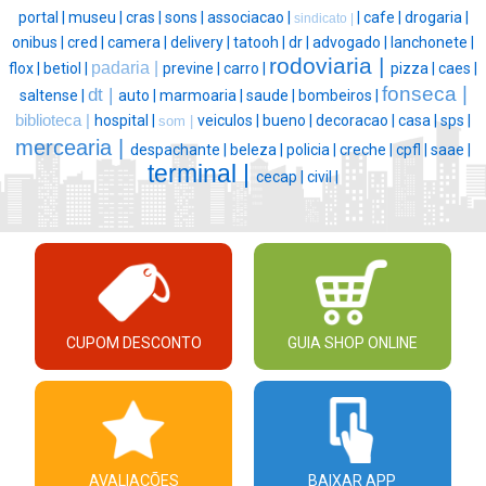
portal |
museu |
cras |
sons |
associacao |
|
cafe |
drogaria |
sindicato |
onibus |
cred |
camera |
delivery |
tatooh |
dr |
advogado |
lanchonete |
rodoviaria |
padaria |
flox |
betiol |
previne |
carro |
pizza |
caes |
fonseca |
dt |
saltense |
auto |
marmoaria |
saude |
bombeiros |
biblioteca |
hospital |
veiculos |
bueno |
decoracao |
casa |
sps |
som |
mercearia |
despachante |
beleza |
policia |
creche |
cpfl |
saae |
terminal |
cecap |
civil |
CUPOM DESCONTO
GUIA SHOP ONLINE
AVALIAÇÕES
BAIXAR APP