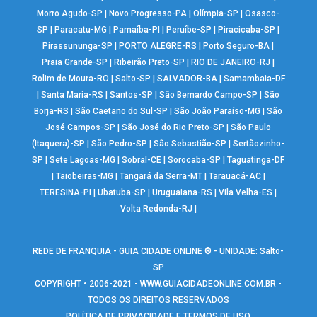
Morro Agudo-SP
|
Novo Progresso-PA
|
Olímpia-SP
|
Osasco-
SP
|
Paracatu-MG
|
Parnaíba-PI
|
Peruíbe-SP
|
Piracicaba-SP
|
Pirassununga-SP
|
PORTO ALEGRE-RS
|
Porto Seguro-BA
|
Praia Grande-SP
|
Ribeirão Preto-SP
|
RIO DE JANEIRO-RJ
|
Rolim de Moura-RO
|
Salto-SP
|
SALVADOR-BA
|
Samambaia-DF
|
Santa Maria-RS
|
Santos-SP
|
São Bernardo Campo-SP
|
São
Borja-RS
|
São Caetano do Sul-SP
|
São João Paraíso-MG
|
São
José Campos-SP
|
São José do Rio Preto-SP
|
São Paulo
(Itaquera)-SP
|
São Pedro-SP
|
São Sebastião-SP
|
Sertãozinho-
SP
|
Sete Lagoas-MG
|
Sobral-CE
|
Sorocaba-SP
|
Taguatinga-DF
|
Taiobeiras-MG
|
Tangará da Serra-MT
|
Tarauacá-AC
|
TERESINA-PI
|
Ubatuba-SP
|
Uruguaiana-RS
|
Vila Velha-ES
|
Volta Redonda-RJ
|
REDE DE FRANQUIA - GUIA CIDADE ONLINE ® - UNIDADE: Salto-
SP
COPYRIGHT • 2006-2021 -
WWW.GUIACIDADEONLINE.COM.BR
-
TODOS OS DIREITOS RESERVADOS
POLÍTICA DE PRIVACIDADE E TERMOS DE USO