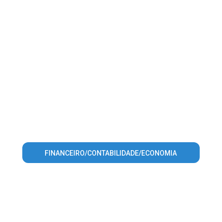
FINANCEIRO/CONTABILIDADE/ECONOMIA
Warning
: Invalid argument supplied for foreach() in
/home/portalsalto/www/conteudo_lista_area_atuacao.php
on line
56