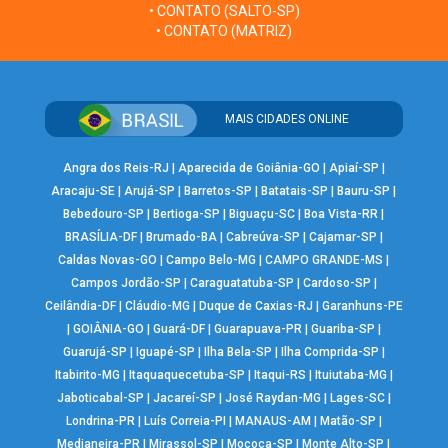
• CONTATO (SALTO-SP)
• CONTATO (MATRIZ)
MAIS CIDADES ONLINE
Angra dos Reis-RJ
|
Aparecida de Goiânia-GO
|
Apiaí-SP
|
Aracaju-SE
|
Arujá-SP
|
Barretos-SP
|
Batatais-SP
|
Bauru-SP
|
Bebedouro-SP
|
Bertioga-SP
|
Biguaçu-SC
|
Boa Vista-RR
|
BRASÍLIA-DF
|
Brumado-BA
|
Cabreúva-SP
|
Cajamar-SP
|
Caldas Novas-GO
|
Campo Belo-MG
|
CAMPO GRANDE-MS
|
Campos Jordão-SP
|
Caraguatatuba-SP
|
Cardoso-SP
|
Ceilândia-DF
|
Cláudio-MG
|
Duque de Caxias-RJ
|
Garanhuns-PE
|
GOIÂNIA-GO
|
Guará-DF
|
Guarapuava-PR
|
Guariba-SP
|
Guarujá-SP
|
Iguapé-SP
|
Ilha Bela-SP
|
Ilha Comprida-SP
|
Itabirito-MG
|
Itaquaquecetuba-SP
|
Itaqui-RS
|
Ituiutaba-MG
|
Jaboticabal-SP
|
Jacareí-SP
|
José Raydan-MG
|
Lages-SC
|
Londrina-PR
|
Luís Correia-PI
|
MANAUS-AM
|
Matão-SP
|
Medianeira-PR
|
Mirassol-SP
|
Mococa-SP
|
Monte Alto-SP
|