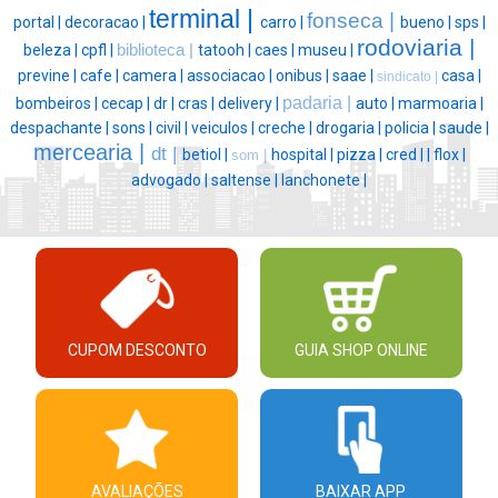
terminal |
fonseca |
portal |
decoracao |
carro |
bueno |
sps |
rodoviaria |
beleza |
cpfl |
biblioteca |
tatooh |
caes |
museu |
previne |
cafe |
camera |
associacao |
onibus |
saae |
casa |
sindicato |
padaria |
bombeiros |
cecap |
dr |
cras |
delivery |
auto |
marmoaria |
despachante |
sons |
civil |
veiculos |
creche |
drogaria |
policia |
saude |
mercearia |
dt |
betiol |
hospital |
pizza |
cred |
|
flox |
som |
advogado |
saltense |
lanchonete |
CUPOM DESCONTO
GUIA SHOP ONLINE
AVALIAÇÕES
BAIXAR APP