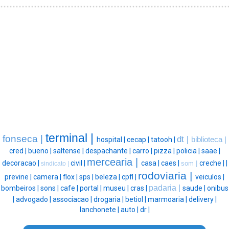
terminal |
fonseca |
dt |
hospital |
cecap |
tatooh |
biblioteca |
cred |
bueno |
saltense |
despachante |
carro |
pizza |
policia |
saae |
mercearia |
decoracao |
civil |
casa |
caes |
creche |
|
som |
sindicato |
rodoviaria |
previne |
camera |
flox |
sps |
beleza |
cpfl |
veiculos |
padaria |
bombeiros |
sons |
cafe |
portal |
museu |
cras |
saude |
onibus
|
advogado |
associacao |
drogaria |
betiol |
marmoaria |
delivery |
lanchonete |
auto |
dr |