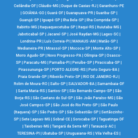
Ceilândia-DF
|
Cláudio-MG
|
Duque de Caxias-RJ
|
Garanhuns-PE
|
GOIÂNIA-GO
|
Guará-DF
|
Guarapuava-PR
|
Guariba-SP
|
Guarujá-SP
|
Iguapé-SP
|
Ilha Bela-SP
|
Ilha Comprida-SP
|
Itabirito-MG
|
Itaquaquecetuba-SP
|
Itaqui-RS
|
Ituiutaba-MG
|
Jaboticabal-SP
|
Jacareí-SP
|
José Raydan-MG
|
Lages-SC
|
Londrina-PR
|
Luís Correia-PI
|
MANAUS-AM
|
Matão-SP
|
Medianeira-PR
|
Mirassol-SP
|
Mococa-SP
|
Monte Alto-SP
|
Morro Agudo-SP
|
Novo Progresso-PA
|
Olímpia-SP
|
Osasco-
SP
|
Paracatu-MG
|
Parnaíba-PI
|
Peruíbe-SP
|
Piracicaba-SP
|
Pirassununga-SP
|
PORTO ALEGRE-RS
|
Porto Seguro-BA
|
Praia Grande-SP
|
Ribeirão Preto-SP
|
RIO DE JANEIRO-RJ
|
Rolim de Moura-RO
|
Salto-SP
|
SALVADOR-BA
|
Samambaia-DF
|
Santa Maria-RS
|
Santos-SP
|
São Bernardo Campo-SP
|
São
Borja-RS
|
São Caetano do Sul-SP
|
São João Paraíso-MG
|
São
José Campos-SP
|
São José do Rio Preto-SP
|
São Paulo
(Itaquera)-SP
|
São Pedro-SP
|
São Sebastião-SP
|
Sertãozinho-
SP
|
Sete Lagoas-MG
|
Sobral-CE
|
Sorocaba-SP
|
Taguatinga-DF
|
Taiobeiras-MG
|
Tangará da Serra-MT
|
Tarauacá-AC
|
TERESINA-PI
|
Ubatuba-SP
|
Uruguaiana-RS
|
Vila Velha-ES
|