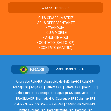
GRUPO E FRANQUIA
• GUIA CIDADE (MATRIZ)
• SEJA REPRESENTANTE
• FRANQUIA
• GUIA MOBILE
• ANUNCIE AQUI
• CONTATO (SALTO-SP)
• CONTATO (MATRIZ)
MAIS CIDADES ONLINE
Angra dos Reis-RJ
|
Aparecida de Goiânia-GO
|
Apiaí-SP
|
Aracaju-SE
|
Arujá-SP
|
Barretos-SP
|
Batatais-SP
|
Bauru-SP
|
Bebedouro-SP
|
Bertioga-SP
|
Biguaçu-SC
|
Boa Vista-RR
|
BRASÍLIA-DF
|
Brumado-BA
|
Cabreúva-SP
|
Cajamar-SP
|
Caldas Novas-GO
|
Campo Belo-MG
|
CAMPO GRANDE-MS
|
Campos Jordão-SP
|
Caraguatatuba-SP
|
Cardoso-SP
|