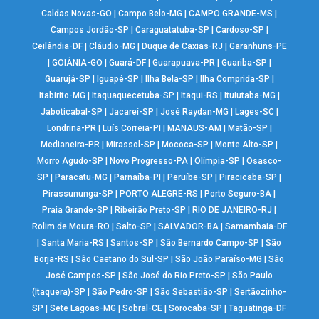
Caldas Novas-GO
|
Campo Belo-MG
|
CAMPO GRANDE-MS
|
Campos Jordão-SP
|
Caraguatatuba-SP
|
Cardoso-SP
|
Ceilândia-DF
|
Cláudio-MG
|
Duque de Caxias-RJ
|
Garanhuns-PE
|
GOIÂNIA-GO
|
Guará-DF
|
Guarapuava-PR
|
Guariba-SP
|
Guarujá-SP
|
Iguapé-SP
|
Ilha Bela-SP
|
Ilha Comprida-SP
|
Itabirito-MG
|
Itaquaquecetuba-SP
|
Itaqui-RS
|
Ituiutaba-MG
|
Jaboticabal-SP
|
Jacareí-SP
|
José Raydan-MG
|
Lages-SC
|
Londrina-PR
|
Luís Correia-PI
|
MANAUS-AM
|
Matão-SP
|
Medianeira-PR
|
Mirassol-SP
|
Mococa-SP
|
Monte Alto-SP
|
Morro Agudo-SP
|
Novo Progresso-PA
|
Olímpia-SP
|
Osasco-
SP
|
Paracatu-MG
|
Parnaíba-PI
|
Peruíbe-SP
|
Piracicaba-SP
|
Pirassununga-SP
|
PORTO ALEGRE-RS
|
Porto Seguro-BA
|
Praia Grande-SP
|
Ribeirão Preto-SP
|
RIO DE JANEIRO-RJ
|
Rolim de Moura-RO
|
Salto-SP
|
SALVADOR-BA
|
Samambaia-DF
|
Santa Maria-RS
|
Santos-SP
|
São Bernardo Campo-SP
|
São
Borja-RS
|
São Caetano do Sul-SP
|
São João Paraíso-MG
|
São
José Campos-SP
|
São José do Rio Preto-SP
|
São Paulo
(Itaquera)-SP
|
São Pedro-SP
|
São Sebastião-SP
|
Sertãozinho-
SP
|
Sete Lagoas-MG
|
Sobral-CE
|
Sorocaba-SP
|
Taguatinga-DF