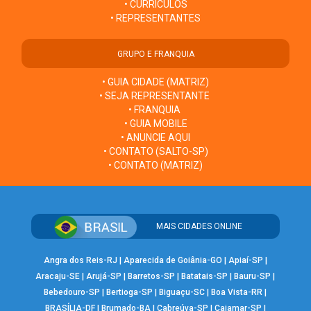
• CURRÍCULOS
• REPRESENTANTES
GRUPO E FRANQUIA
• GUIA CIDADE (MATRIZ)
• SEJA REPRESENTANTE
• FRANQUIA
• GUIA MOBILE
• ANUNCIE AQUI
• CONTATO (SALTO-SP)
• CONTATO (MATRIZ)
MAIS CIDADES ONLINE
Angra dos Reis-RJ
|
Aparecida de Goiânia-GO
|
Apiaí-SP
|
Aracaju-SE
|
Arujá-SP
|
Barretos-SP
|
Batatais-SP
|
Bauru-SP
|
Bebedouro-SP
|
Bertioga-SP
|
Biguaçu-SC
|
Boa Vista-RR
|
BRASÍLIA-DF
|
Brumado-BA
|
Cabreúva-SP
|
Cajamar-SP
|