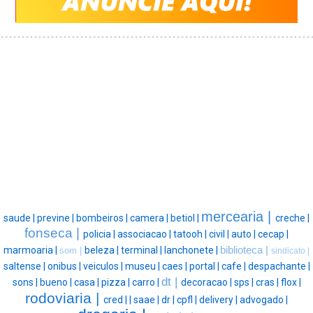
mercearia |
saude |
previne |
bombeiros |
camera |
betiol |
creche |
fonseca |
policia |
associacao |
tatooh |
civil |
auto |
cecap |
marmoaria |
beleza |
terminal |
lanchonete |
biblioteca |
som |
sindicato |
saltense |
onibus |
veiculos |
museu |
caes |
portal |
cafe |
despachante |
dt |
sons |
bueno |
casa |
pizza |
carro |
decoracao |
sps |
cras |
flox |
rodoviaria |
cred |
|
saae |
dr |
cpfl |
delivery |
advogado |