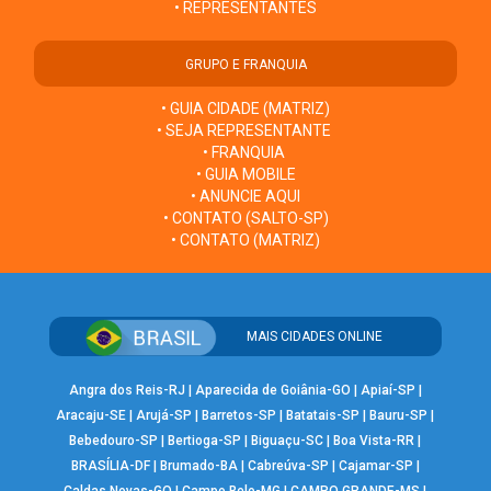
• REPRESENTANTES
GRUPO E FRANQUIA
• GUIA CIDADE (MATRIZ)
• SEJA REPRESENTANTE
• FRANQUIA
• GUIA MOBILE
• ANUNCIE AQUI
• CONTATO (SALTO-SP)
• CONTATO (MATRIZ)
MAIS CIDADES ONLINE
Angra dos Reis-RJ
|
Aparecida de Goiânia-GO
|
Apiaí-SP
|
Aracaju-SE
|
Arujá-SP
|
Barretos-SP
|
Batatais-SP
|
Bauru-SP
|
Bebedouro-SP
|
Bertioga-SP
|
Biguaçu-SC
|
Boa Vista-RR
|
BRASÍLIA-DF
|
Brumado-BA
|
Cabreúva-SP
|
Cajamar-SP
|
Caldas Novas-GO
|
Campo Belo-MG
|
CAMPO GRANDE-MS
|