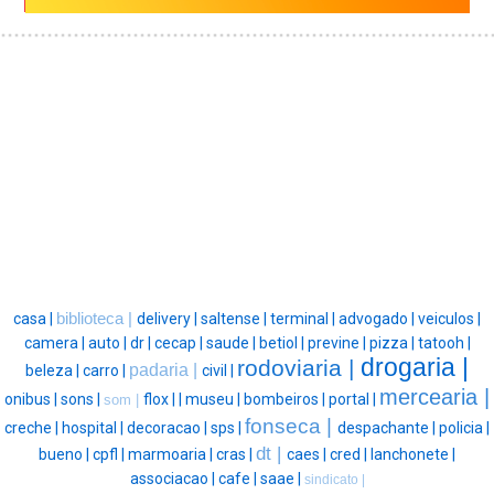
casa |
biblioteca |
delivery |
saltense |
terminal |
advogado |
veiculos |
camera |
auto |
dr |
cecap |
saude |
betiol |
previne |
pizza |
tatooh |
drogaria |
rodoviaria |
padaria |
beleza |
carro |
civil |
mercearia |
onibus |
sons |
flox |
|
museu |
bombeiros |
portal |
som |
fonseca |
creche |
hospital |
decoracao |
sps |
despachante |
policia |
dt |
bueno |
cpfl |
marmoaria |
cras |
caes |
cred |
lanchonete |
associacao |
cafe |
saae |
sindicato |