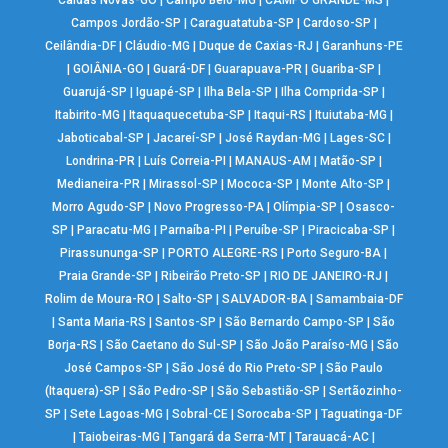
Campos Jordão-SP
|
Caraguatatuba-SP
|
Cardoso-SP
|
Ceilândia-DF
|
Cláudio-MG
|
Duque de Caxias-RJ
|
Garanhuns-PE
|
GOIÂNIA-GO
|
Guará-DF
|
Guarapuava-PR
|
Guariba-SP
|
Guarujá-SP
|
Iguapé-SP
|
Ilha Bela-SP
|
Ilha Comprida-SP
|
Itabirito-MG
|
Itaquaquecetuba-SP
|
Itaqui-RS
|
Ituiutaba-MG
|
Jaboticabal-SP
|
Jacareí-SP
|
José Raydan-MG
|
Lages-SC
|
Londrina-PR
|
Luís Correia-PI
|
MANAUS-AM
|
Matão-SP
|
Medianeira-PR
|
Mirassol-SP
|
Mococa-SP
|
Monte Alto-SP
|
Morro Agudo-SP
|
Novo Progresso-PA
|
Olímpia-SP
|
Osasco-
SP
|
Paracatu-MG
|
Parnaíba-PI
|
Peruíbe-SP
|
Piracicaba-SP
|
Pirassununga-SP
|
PORTO ALEGRE-RS
|
Porto Seguro-BA
|
Praia Grande-SP
|
Ribeirão Preto-SP
|
RIO DE JANEIRO-RJ
|
Rolim de Moura-RO
|
Salto-SP
|
SALVADOR-BA
|
Samambaia-DF
|
Santa Maria-RS
|
Santos-SP
|
São Bernardo Campo-SP
|
São
Borja-RS
|
São Caetano do Sul-SP
|
São João Paraíso-MG
|
São
José Campos-SP
|
São José do Rio Preto-SP
|
São Paulo
(Itaquera)-SP
|
São Pedro-SP
|
São Sebastião-SP
|
Sertãozinho-
SP
|
Sete Lagoas-MG
|
Sobral-CE
|
Sorocaba-SP
|
Taguatinga-DF
|
Taiobeiras-MG
|
Tangará da Serra-MT
|
Tarauacá-AC
|