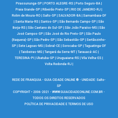
Pirassununga-SP
|
PORTO ALEGRE-RS
|
Porto Seguro-BA
|
Praia Grande-SP
|
Ribeirão Preto-SP
|
RIO DE JANEIRO-RJ
|
Rolim de Moura-RO
|
Salto-SP
|
SALVADOR-BA
|
Samambaia-DF
|
Santa Maria-RS
|
Santos-SP
|
São Bernardo Campo-SP
|
São
Borja-RS
|
São Caetano do Sul-SP
|
São João Paraíso-MG
|
São
José Campos-SP
|
São José do Rio Preto-SP
|
São Paulo
(Itaquera)-SP
|
São Pedro-SP
|
São Sebastião-SP
|
Sertãozinho-
SP
|
Sete Lagoas-MG
|
Sobral-CE
|
Sorocaba-SP
|
Taguatinga-DF
|
Taiobeiras-MG
|
Tangará da Serra-MT
|
Tarauacá-AC
|
TERESINA-PI
|
Ubatuba-SP
|
Uruguaiana-RS
|
Vila Velha-ES
|
Volta Redonda-RJ
|
REDE DE FRANQUIA - GUIA CIDADE ONLINE ® - UNIDADE: Salto-
SP
COPYRIGHT • 2006-2021 -
WWW.GUIACIDADEONLINE.COM.BR
-
TODOS OS DIREITOS RESERVADOS
POLÍTICA DE PRIVACIDADE E TERMOS DE USO