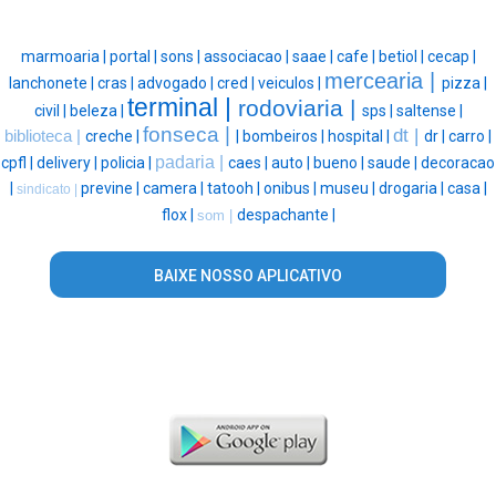
marmoaria |
portal |
sons |
associacao |
saae |
cafe |
betiol |
cecap |
mercearia |
lanchonete |
cras |
advogado |
cred |
veiculos |
pizza |
terminal |
rodoviaria |
civil |
beleza |
sps |
saltense |
fonseca |
dt |
biblioteca |
creche |
|
bombeiros |
hospital |
dr |
carro |
padaria |
cpfl |
delivery |
policia |
caes |
auto |
bueno |
saude |
decoracao
|
previne |
camera |
tatooh |
onibus |
museu |
drogaria |
casa |
sindicato |
flox |
despachante |
som |
BAIXE NOSSO APLICATIVO