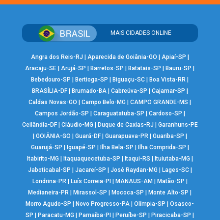
MAIS CIDADES ONLINE
Angra dos Reis-RJ
|
Aparecida de Goiânia-GO
|
Apiaí-SP
|
Aracaju-SE
|
Arujá-SP
|
Barretos-SP
|
Batatais-SP
|
Bauru-SP
|
Bebedouro-SP
|
Bertioga-SP
|
Biguaçu-SC
|
Boa Vista-RR
|
BRASÍLIA-DF
|
Brumado-BA
|
Cabreúva-SP
|
Cajamar-SP
|
Caldas Novas-GO
|
Campo Belo-MG
|
CAMPO GRANDE-MS
|
Campos Jordão-SP
|
Caraguatatuba-SP
|
Cardoso-SP
|
Ceilândia-DF
|
Cláudio-MG
|
Duque de Caxias-RJ
|
Garanhuns-PE
|
GOIÂNIA-GO
|
Guará-DF
|
Guarapuava-PR
|
Guariba-SP
|
Guarujá-SP
|
Iguapé-SP
|
Ilha Bela-SP
|
Ilha Comprida-SP
|
Itabirito-MG
|
Itaquaquecetuba-SP
|
Itaqui-RS
|
Ituiutaba-MG
|
Jaboticabal-SP
|
Jacareí-SP
|
José Raydan-MG
|
Lages-SC
|
Londrina-PR
|
Luís Correia-PI
|
MANAUS-AM
|
Matão-SP
|
Medianeira-PR
|
Mirassol-SP
|
Mococa-SP
|
Monte Alto-SP
|
Morro Agudo-SP
|
Novo Progresso-PA
|
Olímpia-SP
|
Osasco-
SP
|
Paracatu-MG
|
Parnaíba-PI
|
Peruíbe-SP
|
Piracicaba-SP
|