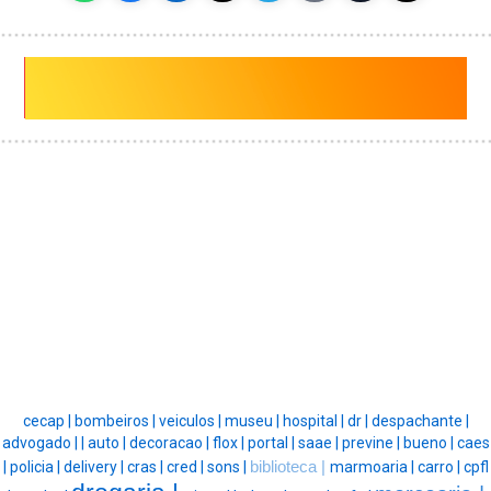
cecap |
bombeiros |
veiculos |
museu |
hospital |
dr |
despachante |
advogado |
|
auto |
decoracao |
flox |
portal |
saae |
previne |
bueno |
caes
|
policia |
delivery |
cras |
cred |
sons |
biblioteca |
marmoaria |
carro |
cpfl