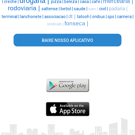
drogaria |
mercearia |
|
creche |
pizza |
beleza |
casa |
cafe |
rodoviaria |
padaria |
saltense |
betiol |
saude |
civil |
som |
dt |
terminal |
lanchonete |
associacao |
tatooh |
onibus |
sps |
camera |
fonseca |
sindicato |
BAIXE NOSSO APLICATIVO