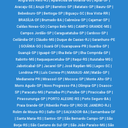
Angra dos Reis-RJ
|
Aparecida de Goiânia-GO
|
Apiaí-SP
|
Aracaju-SE
|
Arujá-SP
|
Barretos-SP
|
Batatais-SP
|
Bauru-SP
|
Bebedouro-SP
|
Bertioga-SP
|
Biguaçu-SC
|
Boa Vista-RR
|
BRASÍLIA-DF
|
Brumado-BA
|
Cabreúva-SP
|
Cajamar-SP
|
Caldas Novas-GO
|
Campo Belo-MG
|
CAMPO GRANDE-MS
|
Campos Jordão-SP
|
Caraguatatuba-SP
|
Cardoso-SP
|
Ceilândia-DF
|
Cláudio-MG
|
Duque de Caxias-RJ
|
Garanhuns-PE
|
GOIÂNIA-GO
|
Guará-DF
|
Guarapuava-PR
|
Guariba-SP
|
Guarujá-SP
|
Iguapé-SP
|
Ilha Bela-SP
|
Ilha Comprida-SP
|
Itabirito-MG
|
Itaquaquecetuba-SP
|
Itaqui-RS
|
Ituiutaba-MG
|
Jaboticabal-SP
|
Jacareí-SP
|
José Raydan-MG
|
Lages-SC
|
Londrina-PR
|
Luís Correia-PI
|
MANAUS-AM
|
Matão-SP
|
Medianeira-PR
|
Mirassol-SP
|
Mococa-SP
|
Monte Alto-SP
|
Morro Agudo-SP
|
Novo Progresso-PA
|
Olímpia-SP
|
Osasco-
SP
|
Paracatu-MG
|
Parnaíba-PI
|
Peruíbe-SP
|
Piracicaba-SP
|
Pirassununga-SP
|
PORTO ALEGRE-RS
|
Porto Seguro-BA
|
Praia Grande-SP
|
Ribeirão Preto-SP
|
RIO DE JANEIRO-RJ
|
Rolim de Moura-RO
|
Salto-SP
|
SALVADOR-BA
|
Samambaia-DF
|
Santa Maria-RS
|
Santos-SP
|
São Bernardo Campo-SP
|
São
Borja-RS
|
São Caetano do Sul-SP
|
São João Paraíso-MG
|
São