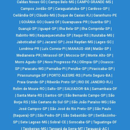
Caldas Novas-GO
|
Campo Belo-MG
|
CAMPO GRANDE-MS
|
Campos Jordão-SP
|
Caraguatatuba-SP
|
Cardoso-SP
|
Ceilândia-DF
|
Cláudio-MG
|
Duque de Caxias-RJ
|
Garanhuns-PE
|
GOIÂNIA-GO
|
Guará-DF
|
Guarapuava-PR
|
Guariba-SP
|
Guarujá-SP
|
Iguapé-SP
|
Ilha Bela-SP
|
Ilha Comprida-SP
|
Itabirito-MG
|
Itaquaquecetuba-SP
|
Itaqui-RS
|
Ituiutaba-MG
|
Jaboticabal-SP
|
Jacareí-SP
|
José Raydan-MG
|
Lages-SC
|
Londrina-PR
|
Luís Correia-PI
|
MANAUS-AM
|
Matão-SP
|
Medianeira-PR
|
Mirassol-SP
|
Mococa-SP
|
Monte Alto-SP
|
Morro Agudo-SP
|
Novo Progresso-PA
|
Olímpia-SP
|
Osasco-
SP
|
Paracatu-MG
|
Parnaíba-PI
|
Peruíbe-SP
|
Piracicaba-SP
|
Pirassununga-SP
|
PORTO ALEGRE-RS
|
Porto Seguro-BA
|
Praia Grande-SP
|
Ribeirão Preto-SP
|
RIO DE JANEIRO-RJ
|
Rolim de Moura-RO
|
Salto-SP
|
SALVADOR-BA
|
Samambaia-DF
|
Santa Maria-RS
|
Santos-SP
|
São Bernardo Campo-SP
|
São
Borja-RS
|
São Caetano do Sul-SP
|
São João Paraíso-MG
|
São
José Campos-SP
|
São José do Rio Preto-SP
|
São Paulo
(Itaquera)-SP
|
São Pedro-SP
|
São Sebastião-SP
|
Sertãozinho-
SP
|
Sete Lagoas-MG
|
Sobral-CE
|
Sorocaba-SP
|
Taguatinga-DF
|
Taiobeiras-MG
|
Tangará da Serra-MT
|
Tarauacá-AC
|