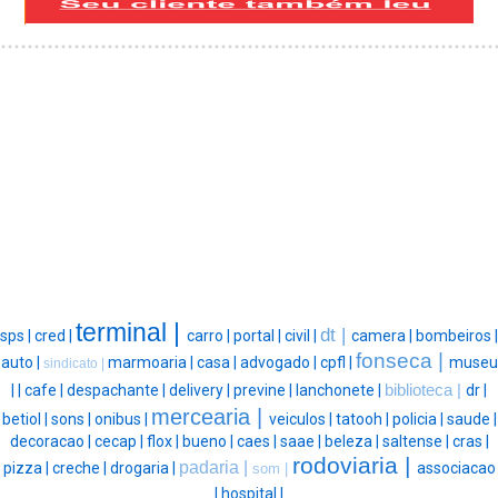
terminal |
dt |
sps |
cred |
carro |
portal |
civil |
camera |
bombeiros |
fonseca |
auto |
marmoaria |
casa |
advogado |
cpfl |
museu
sindicato |
|
|
cafe |
despachante |
delivery |
previne |
lanchonete |
biblioteca |
dr |
mercearia |
betiol |
sons |
onibus |
veiculos |
tatooh |
policia |
saude |
decoracao |
cecap |
flox |
bueno |
caes |
saae |
beleza |
saltense |
cras |
rodoviaria |
padaria |
pizza |
creche |
drogaria |
associacao
som |
|
hospital |