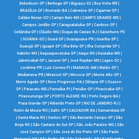
Bebedouro-SP
|
Bertioga-SP
|
Biguaçu-SC
|
Boa Vista-RR
|
BRASÍLIA-DF
|
Brumado-BA
|
Cabreúva-SP
|
Cajamar-SP
|
Caldas Novas-GO
|
Campo Belo-MG
|
CAMPO GRANDE-MS
|
Campos Jordão-SP
|
Caraguatatuba-SP
|
Cardoso-SP
|
Ceilândia-DF
|
Cláudio-MG
|
Duque de Caxias-RJ
|
Garanhuns-PE
|
GOIÂNIA-GO
|
Guará-DF
|
Guarapuava-PR
|
Guariba-SP
|
Guarujá-SP
|
Iguapé-SP
|
Ilha Bela-SP
|
Ilha Comprida-SP
|
Itabirito-MG
|
Itaquaquecetuba-SP
|
Itaqui-RS
|
Ituiutaba-MG
|
Jaboticabal-SP
|
Jacareí-SP
|
José Raydan-MG
|
Lages-SC
|
Londrina-PR
|
Luís Correia-PI
|
MANAUS-AM
|
Matão-SP
|
Medianeira-PR
|
Mirassol-SP
|
Mococa-SP
|
Monte Alto-SP
|
Morro Agudo-SP
|
Novo Progresso-PA
|
Olímpia-SP
|
Osasco-
SP
|
Paracatu-MG
|
Parnaíba-PI
|
Peruíbe-SP
|
Piracicaba-SP
|
Pirassununga-SP
|
PORTO ALEGRE-RS
|
Porto Seguro-BA
|
Praia Grande-SP
|
Ribeirão Preto-SP
|
RIO DE JANEIRO-RJ
|
Rolim de Moura-RO
|
Salto-SP
|
SALVADOR-BA
|
Samambaia-DF
|
Santa Maria-RS
|
Santos-SP
|
São Bernardo Campo-SP
|
São
Borja-RS
|
São Caetano do Sul-SP
|
São João Paraíso-MG
|
São
José Campos-SP
|
São José do Rio Preto-SP
|
São Paulo
(Itaquera)-SP
|
São Pedro-SP
|
São Sebastião-SP
|
Sertãozinho-