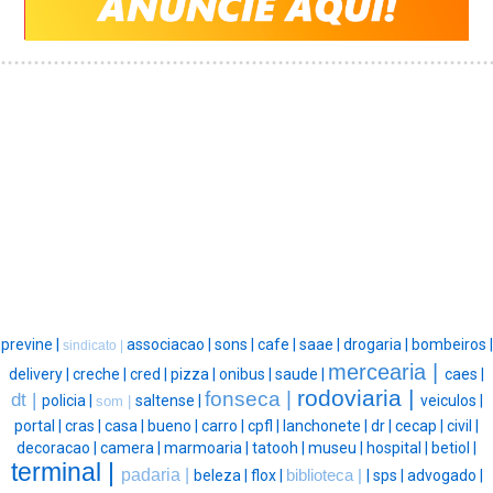
previne |
associacao |
sons |
cafe |
saae |
drogaria |
bombeiros |
sindicato |
mercearia |
delivery |
creche |
cred |
pizza |
onibus |
saude |
caes |
rodoviaria |
fonseca |
dt |
policia |
saltense |
veiculos |
som |
portal |
cras |
casa |
bueno |
carro |
cpfl |
lanchonete |
dr |
cecap |
civil |
decoracao |
camera |
marmoaria |
tatooh |
museu |
hospital |
betiol |
terminal |
padaria |
beleza |
flox |
biblioteca |
|
sps |
advogado |