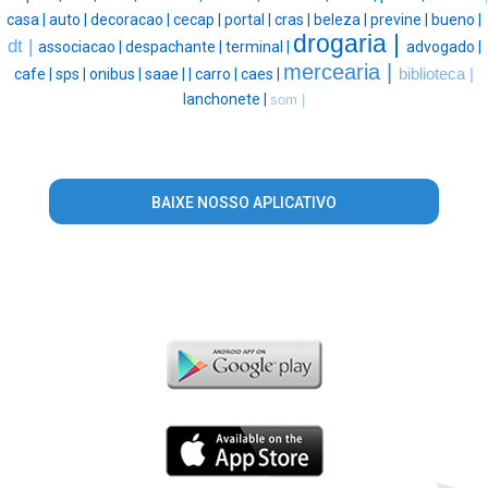
casa |
auto |
decoracao |
cecap |
portal |
cras |
beleza |
previne |
bueno |
drogaria |
dt |
associacao |
despachante |
terminal |
advogado |
mercearia |
cafe |
sps |
onibus |
saae |
|
carro |
caes |
biblioteca |
lanchonete |
som |
BAIXE NOSSO APLICATIVO