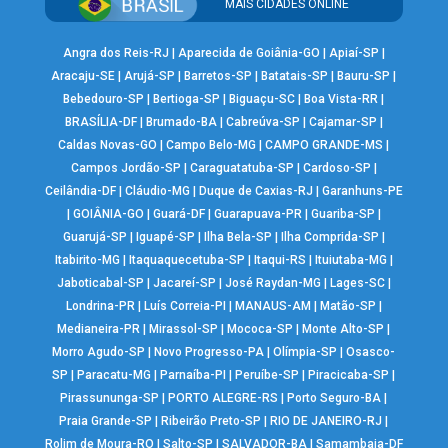
MAIS CIDADES ONLINE
Angra dos Reis-RJ
|
Aparecida de Goiânia-GO
|
Apiaí-SP
|
Aracaju-SE
|
Arujá-SP
|
Barretos-SP
|
Batatais-SP
|
Bauru-SP
|
Bebedouro-SP
|
Bertioga-SP
|
Biguaçu-SC
|
Boa Vista-RR
|
BRASÍLIA-DF
|
Brumado-BA
|
Cabreúva-SP
|
Cajamar-SP
|
Caldas Novas-GO
|
Campo Belo-MG
|
CAMPO GRANDE-MS
|
Campos Jordão-SP
|
Caraguatatuba-SP
|
Cardoso-SP
|
Ceilândia-DF
|
Cláudio-MG
|
Duque de Caxias-RJ
|
Garanhuns-PE
|
GOIÂNIA-GO
|
Guará-DF
|
Guarapuava-PR
|
Guariba-SP
|
Guarujá-SP
|
Iguapé-SP
|
Ilha Bela-SP
|
Ilha Comprida-SP
|
Itabirito-MG
|
Itaquaquecetuba-SP
|
Itaqui-RS
|
Ituiutaba-MG
|
Jaboticabal-SP
|
Jacareí-SP
|
José Raydan-MG
|
Lages-SC
|
Londrina-PR
|
Luís Correia-PI
|
MANAUS-AM
|
Matão-SP
|
Medianeira-PR
|
Mirassol-SP
|
Mococa-SP
|
Monte Alto-SP
|
Morro Agudo-SP
|
Novo Progresso-PA
|
Olímpia-SP
|
Osasco-
SP
|
Paracatu-MG
|
Parnaíba-PI
|
Peruíbe-SP
|
Piracicaba-SP
|
Pirassununga-SP
|
PORTO ALEGRE-RS
|
Porto Seguro-BA
|
Praia Grande-SP
|
Ribeirão Preto-SP
|
RIO DE JANEIRO-RJ
|
Rolim de Moura-RO
|
Salto-SP
|
SALVADOR-BA
|
Samambaia-DF