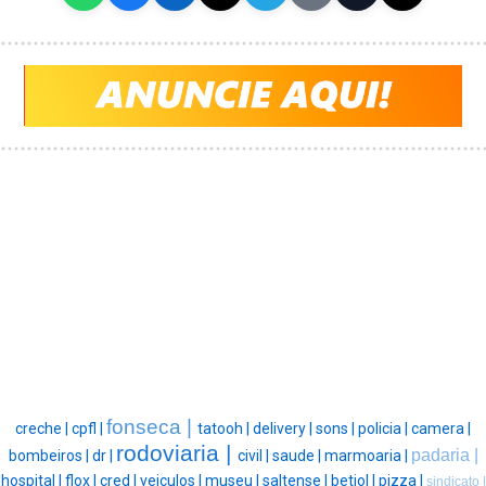
fonseca |
creche |
cpfl |
tatooh |
delivery |
sons |
policia |
camera |
rodoviaria |
padaria |
bombeiros |
dr |
civil |
saude |
marmoaria |
hospital |
flox |
cred |
veiculos |
museu |
saltense |
betiol |
pizza |
sindicato |