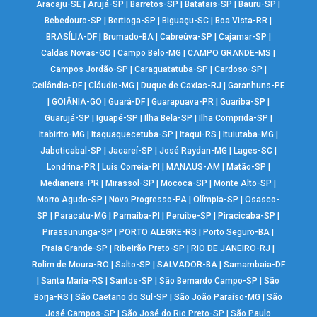
Aracaju-SE
|
Arujá-SP
|
Barretos-SP
|
Batatais-SP
|
Bauru-SP
|
Bebedouro-SP
|
Bertioga-SP
|
Biguaçu-SC
|
Boa Vista-RR
|
BRASÍLIA-DF
|
Brumado-BA
|
Cabreúva-SP
|
Cajamar-SP
|
Caldas Novas-GO
|
Campo Belo-MG
|
CAMPO GRANDE-MS
|
Campos Jordão-SP
|
Caraguatatuba-SP
|
Cardoso-SP
|
Ceilândia-DF
|
Cláudio-MG
|
Duque de Caxias-RJ
|
Garanhuns-PE
|
GOIÂNIA-GO
|
Guará-DF
|
Guarapuava-PR
|
Guariba-SP
|
Guarujá-SP
|
Iguapé-SP
|
Ilha Bela-SP
|
Ilha Comprida-SP
|
Itabirito-MG
|
Itaquaquecetuba-SP
|
Itaqui-RS
|
Ituiutaba-MG
|
Jaboticabal-SP
|
Jacareí-SP
|
José Raydan-MG
|
Lages-SC
|
Londrina-PR
|
Luís Correia-PI
|
MANAUS-AM
|
Matão-SP
|
Medianeira-PR
|
Mirassol-SP
|
Mococa-SP
|
Monte Alto-SP
|
Morro Agudo-SP
|
Novo Progresso-PA
|
Olímpia-SP
|
Osasco-
SP
|
Paracatu-MG
|
Parnaíba-PI
|
Peruíbe-SP
|
Piracicaba-SP
|
Pirassununga-SP
|
PORTO ALEGRE-RS
|
Porto Seguro-BA
|
Praia Grande-SP
|
Ribeirão Preto-SP
|
RIO DE JANEIRO-RJ
|
Rolim de Moura-RO
|
Salto-SP
|
SALVADOR-BA
|
Samambaia-DF
|
Santa Maria-RS
|
Santos-SP
|
São Bernardo Campo-SP
|
São
Borja-RS
|
São Caetano do Sul-SP
|
São João Paraíso-MG
|
São
José Campos-SP
|
São José do Rio Preto-SP
|
São Paulo