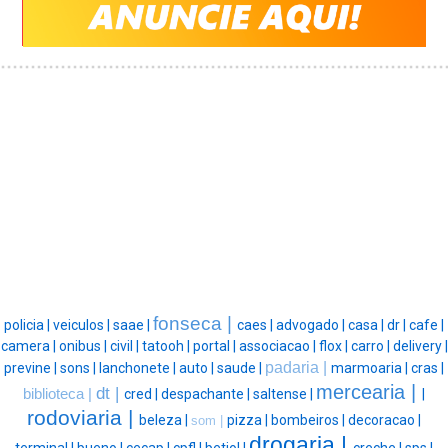
fonseca |
policia |
veiculos |
saae |
caes |
advogado |
casa |
dr |
cafe |
camera |
onibus |
civil |
tatooh |
portal |
associacao |
flox |
carro |
delivery |
padaria |
previne |
sons |
lanchonete |
auto |
saude |
marmoaria |
cras |
mercearia |
dt |
biblioteca |
cred |
despachante |
saltense |
|
rodoviaria |
beleza |
pizza |
bombeiros |
decoracao |
som |
drogaria |
terminal |
bueno |
cecap |
cpfl |
betiol |
creche |
sps |